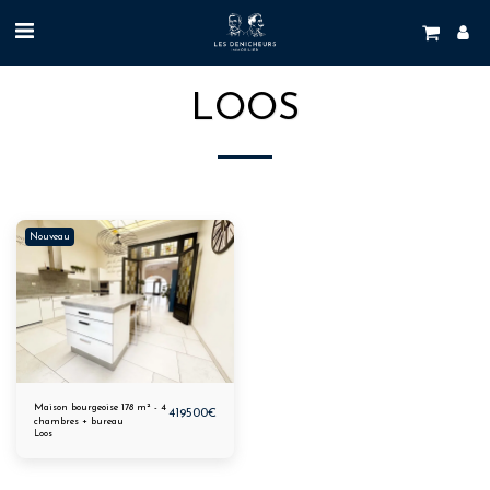
LOOS
Nouveau
Maison bourgeoise 178 m² - 4
419500
€
chambres + bureau
Loos