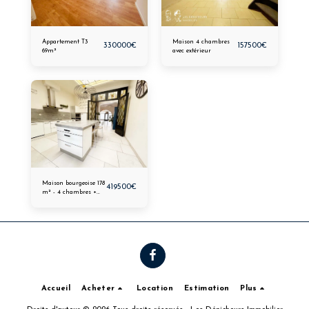
Appartement T3
Maison 4 chambres
330000
€
157500
€
69m²
avec extérieur
Maison bourgeoise 178
419500
€
m² - 4 chambres +
bureau
Accueil
Acheter
Location
Estimation
Plus