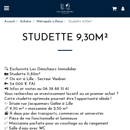
Accueil
Acheter
Métropole Lilloise
Studette 9,30m²
STUDETTE 9,30M²
🔍 Exclusivité Les Dénicheurs Immobilier
🏡 Studette 11,80m²
📌 On est à Lille - Secteur Vauban
🔑 54 000 € FAI
📲 Infos et visites au 06 38 88 51 61
Vous recherchez un investissement locatif ou un premier achat ?
Cette studette optimisée pourrait être l’opportunité idéale !
✨ Située rue Jacquemars Giélée à Lille
📏 9,30 m² + mezzanine de 2,50 m²
🚉 À deux pas des transports, commerces et universités
✅ Pièce de vie fonctionnelle et lumineuse
✅ Mezzanine parfaite pour un couchage ou du rangement
✅ Salle d’eau avec WC